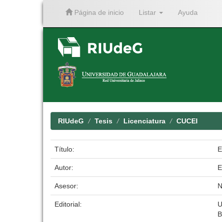
Página de inicio
Listar
Ayuda
Skip
navigation
RIUdeG
Tesis
Licenciatura
CUCEI
Título:
E
Autor:
E
Asesor:
N
Editorial:
U
B