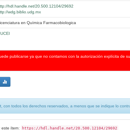
ttp://hdl.handle.net/20.500.12104/29692
ttp://wdg.biblio.udg.mx
icenciatura en Química Farmacobiologica
UCEI
puede publicarse ya que no contamos con la autorización explícita de s
, con todos los derechos reservados, a menos que se indique lo contra
r este ítem:
https://hdl.handle.net/20.500.12104/29692