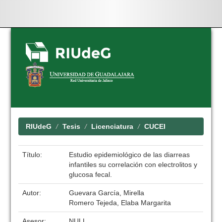
Skip
navigation
RIUdeG
Tesis
Licenciatura
CUCEI
Título:
Estudio epidemiológico de las diarreas
infantiles su correlación con electrolitos y
glucosa fecal.
Autor:
Guevara García, Mirella
Romero Tejeda, Elaba Margarita
Asesor:
NULL