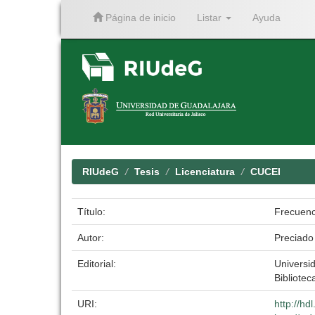
Página de inicio
Listar
Ayuda
Skip
navigation
RIUdeG
Tesis
Licenciatura
CUCEI
Título:
Frecuenci
Autor:
Preciado
Editorial:
Universi
Bibliotec
URI:
http://h