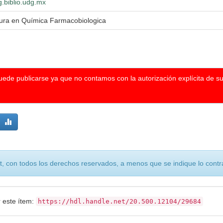
g.biblio.udg.mx
tura en Química Farmacobiologica
puede publicarse ya que no contamos con la autorización explícita de s
, con todos los derechos reservados, a menos que se indique lo contra
r este ítem:
https://hdl.handle.net/20.500.12104/29684