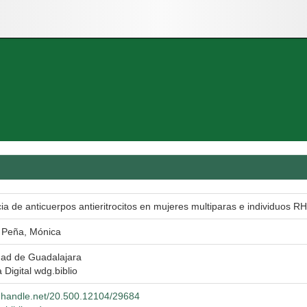
a de anticuerpos antieritrocitos en mujeres multiparas e individuos RH
 Peña, Mónica
dad de Guadalajara
a Digital wdg.biblio
dl.handle.net/20.500.12104/29684