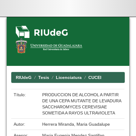
Skip
navigation
RIUdeG
Tesis
Licenciatura
CUCEI
Título:
PRODUCCION DE ALCOHOL A PARTIR
DE UNA CEPA MUTANTE DE LEVADURA
SACCHAROMYCES CEREVISIAE
SOMETIDA A RAYOS ULTRAVIOLETA
Autor:
Herrera Miranda, Maria Guadalupe
Asesor:
Maria Eugenia Mendez Santillan