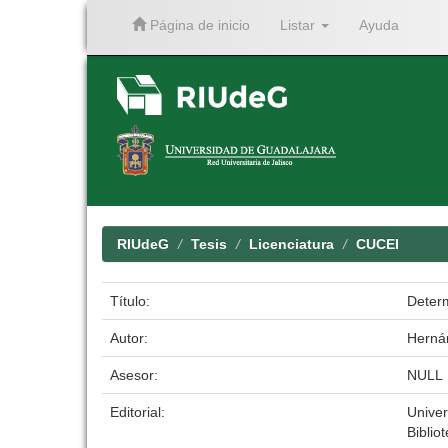
Página de inicio
Listar
Ayuda
Skip
navigation
RIUdeG
Tesis
Licenciatura
CUCEI
Título:
Determ
Autor:
Hernán
Asesor:
NULL
Editorial:
Univer
Biblio