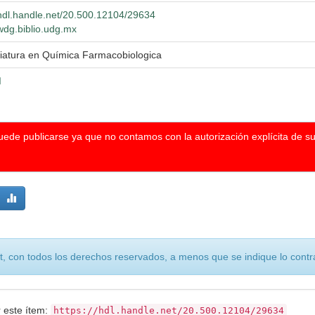
/hdl.handle.net/20.500.12104/29634
/wdg.biblio.udg.mx
iatura en Química Farmacobiologica
I
puede publicarse ya que no contamos con la autorización explícita de s
, con todos los derechos reservados, a menos que se indique lo contra
r este ítem:
https://hdl.handle.net/20.500.12104/29634