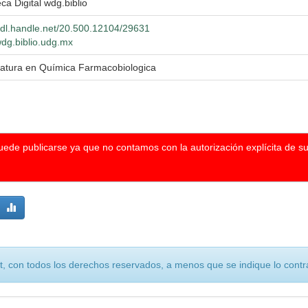
eca Digital wdg.biblio
/hdl.handle.net/20.500.12104/29631
wdg.biblio.udg.mx
iatura en Química Farmacobiologica
puede publicarse ya que no contamos con la autorización explícita de s
, con todos los derechos reservados, a menos que se indique lo contra