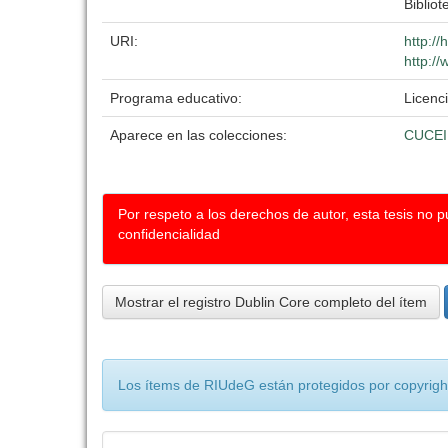
Bibliot
URI:
http:/
http://
Programa educativo:
Licenc
Aparece en las colecciones:
CUCEI
Por respeto a los derechos de autor, esta tesis no 
confidencialidad
Mostrar el registro Dublin Core completo del ítem
Los ítems de RIUdeG están protegidos por copyright