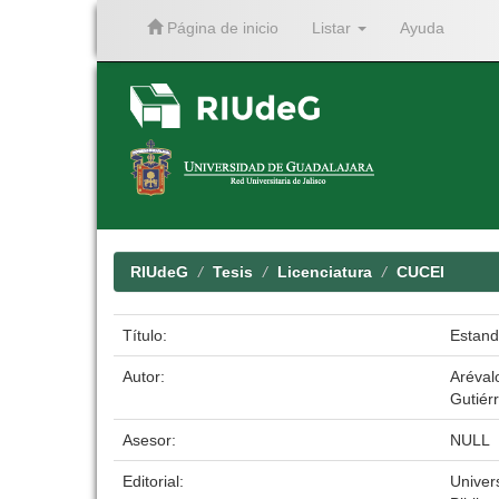
Página de inicio
Listar
Ayuda
Skip
navigation
RIUdeG
Tesis
Licenciatura
CUCEI
Título:
Estand
Autor:
Aréval
Gutiér
Asesor:
NULL
Editorial:
Univer