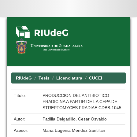
Skip
navigation
RIUdeG
Tesis
Licenciatura
CUCEI
Título:
PRODUCCION DEL ANTIBIOTICO
FRADICINA A PARTIR DE LA CEPA DE
STREPTOMYCES FRADIAE CDBB-1045
Autor:
Padilla Delgadillo, Cesar Osvaldo
Asesor:
Maria Eugenia Mendez Santillan