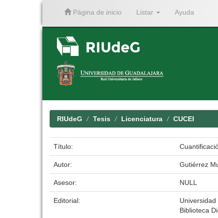
Página de inicio
Listar
Ayuda
Skip
navigation
RIUdeG
Tesis
Licenciatura
CUCEI
Título:
Cuantificaci
Autor:
Gutiérrez M
Asesor:
NULL
Editorial:
Universidad
Biblioteca Di