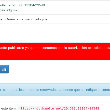
andle.net/20.500.12104/29548
iblio.udg.mx
a en Química Farmacobiologica
puede publicarse ya que no contamos con la autorización explícita de s
, con todos los derechos reservados, a menos que se indique lo contra
r este ítem:
https://hdl.handle.net/20.500.12104/29548