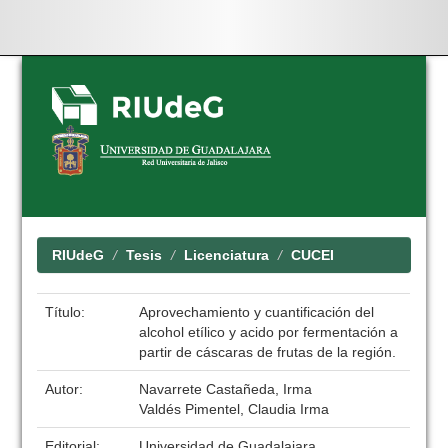
Skip
navigation
RIUdeG
Tesis
Licenciatura
CUCEI
Título:
Aprovechamiento y cuantificación del
alcohol etílico y acido por fermentación a
partir de cáscaras de frutas de la región.
Autor:
Navarrete Castañeda, Irma
Valdés Pimentel, Claudia Irma
Editorial:
Universidad de Guadalajara