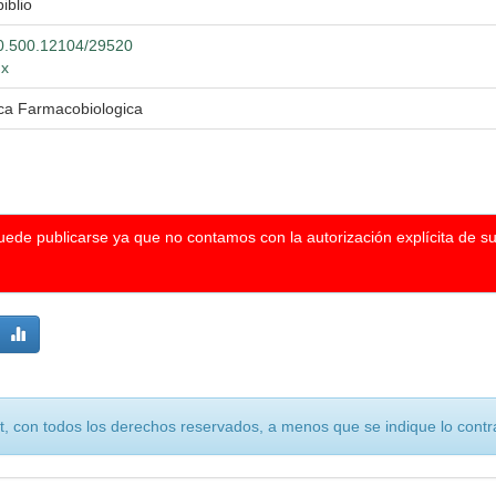
iblio
/20.500.12104/29520
mx
ica Farmacobiologica
puede publicarse ya que no contamos con la autorización explícita de s
, con todos los derechos reservados, a menos que se indique lo contra