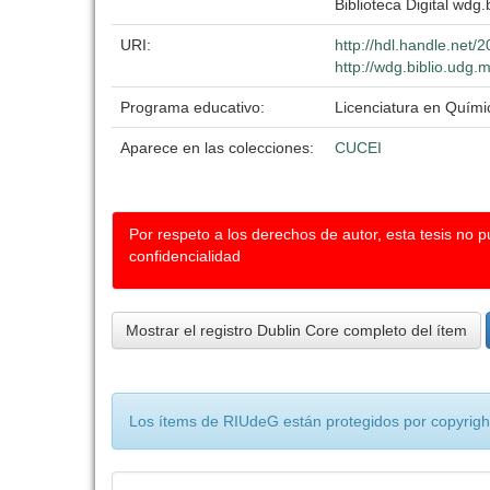
Biblioteca Digital wdg.b
URI:
http://hdl.handle.net
http://wdg.biblio.udg.
Programa educativo:
Licenciatura en Quím
Aparece en las colecciones:
CUCEI
Por respeto a los derechos de autor, esta tesis no 
confidencialidad
Mostrar el registro Dublin Core completo del ítem
Los ítems de RIUdeG están protegidos por copyright