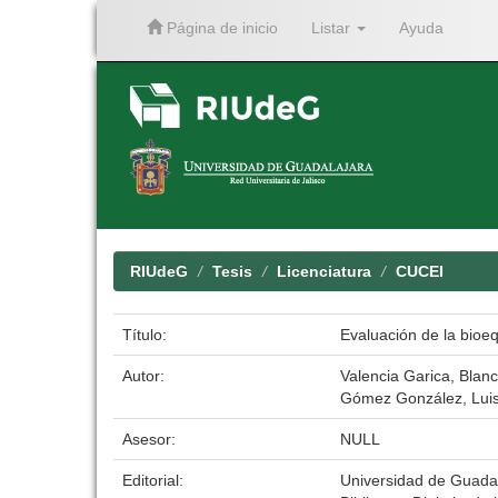
Página de inicio
Listar
Ayuda
Skip
navigation
RIUdeG
Tesis
Licenciatura
CUCEI
Título:
Evaluación de la bioeq
Autor:
Valencia Garica, Blanc
Gómez González, Luis
Asesor:
NULL
Editorial:
Universidad de Guada