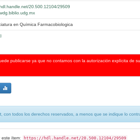
//hdl.handle.net/20.500.12104/29509
/wdg.biblio.udg.mx
ciatura en Química Farmacobiologica
I
puede publicarse ya que no contamos con la autorización explícita de s
, con todos los derechos reservados, a menos que se indique lo contra
r este ítem:
https://hdl.handle.net/20.500.12104/29509