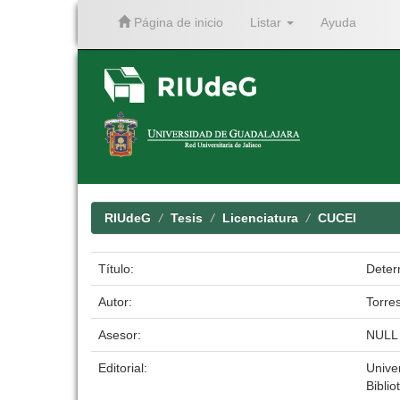
Página de inicio
Listar
Ayuda
Skip
navigation
RIUdeG
Tesis
Licenciatura
CUCEI
Título:
Deter
Autor:
Torre
Asesor:
NULL
Editorial:
Unive
Biblio