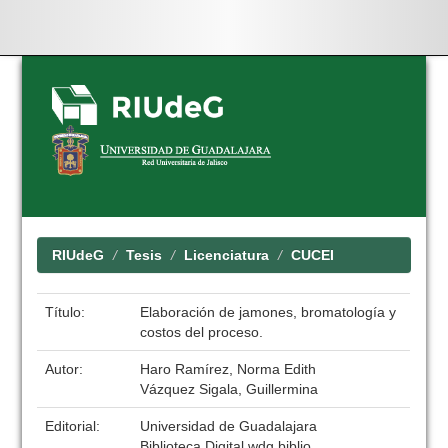
Skip
navigation
RIUdeG
Tesis
Licenciatura
CUCEI
Título:
Elaboración de jamones, bromatología y
costos del proceso.
Autor:
Haro Ramírez, Norma Edith
Vázquez Sigala, Guillermina
Editorial:
Universidad de Guadalajara
Biblioteca Digital wdg.biblio