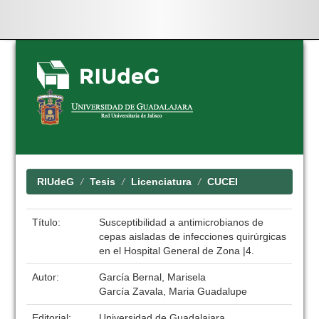
Skip
navigation
RIUdeG
Tesis
Licenciatura
CUCEI
Título:
Susceptibilidad a antimicrobianos de
cepas aisladas de infecciones quirúrgicas
en el Hospital General de Zona |4.
Autor:
García Bernal, Marisela
García Zavala, Maria Guadalupe
Editorial:
Universidad de Guadalajara