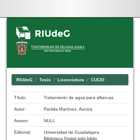
Skip
navigation
RIUdeG
Tesis
Licenciatura
CUCEI
Título:
Tratamiento de agua para albercas.
Autor:
Partida Martínez, Aurora
Asesor:
NULL
Editorial:
Universidad de Guadalajara
Biblioteca Digital wdg.biblio