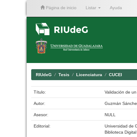
Página de inicio
Listar
Ayuda
Skip
navigation
RIUdeG
Tesis
Licenciatura
CUCEI
Título:
Validación de un
Autor:
Guzmán Sánchez
Asesor:
NULL
Editorial:
Universidad de 
Biblioteca Digita