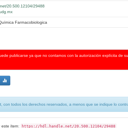
e.net/20.500.12104/29488
o.udg.mx
 Química Farmacobiologica
puede publicarse ya que no contamos con la autorización explícita de s
, con todos los derechos reservados, a menos que se indique lo contra
r este ítem:
https://hdl.handle.net/20.500.12104/29488