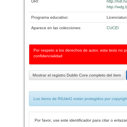
URI:
http://hdl
http://wdg.
Programa educativo:
Licenciatu
Aparece en las colecciones:
CUCEI
Por respeto a los derechos de autor, esta tesis no 
confidencialidad
Mostrar el registro Dublin Core completo del ítem
Los ítems de RIUdeG están protegidos por copyright
Por favor, use este identificador para citar o enlaza