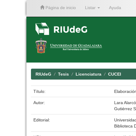
Página de inicio
Listar
Ayuda
Skip
navigation
RIUdeG
Tesis
Licenciatura
CUCEI
Título:
Elaboració
Autor:
Lara Alarcó
Gutiérrez 
Editorial:
Universida
Biblioteca D