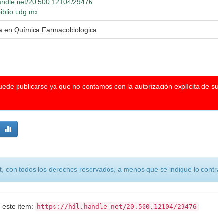
.handle.net/20.500.12104/29476
biblio.udg.mx
ra en Química Farmacobiologica
puede publicarse ya que no contamos con la autorización explícita de s
, con todos los derechos reservados, a menos que se indique lo contra
r este ítem:
https://hdl.handle.net/20.500.12104/29476