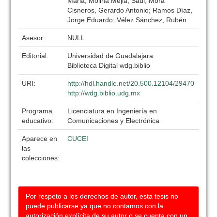
Maria; Molina Mejia, Saúl; Mora
Cisneros, Gerardo Antonio; Ramos Díaz,
Jorge Eduardo; Vélez Sánchez, Rubén
Asesor:
NULL
Editorial:
Universidad de Guadalajara
Biblioteca Digital wdg.biblio
URI:
http://hdl.handle.net/20.500.12104/29470
http://wdg.biblio.udg.mx
Programa
Licenciatura en Ingeniería en
educativo:
Comunicaciones y Electrónica
Aparece en
CUCEI
las
colecciones:
Por respeto a los derechos de autor, esta tesis no
puede publicarse ya que no contamos con la
autorización explícita de su autor o se cuenta con un