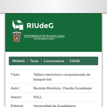
Skip
navigation
RIUdeG
Tesis
Licenciatura
CUCEI
Título:
Tablero electrónico computarizado de
basquet-bol.
Autor:
Bautista Mendoza, Claudia Guadalupe
Asesor:
NULL
Editorial:
Universidad de Guadalajara