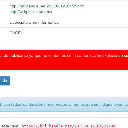
http://hdl.handle.net/20.500.12104/29449
http://wdg.biblio.udg.mx
Licenciatura en Informática
CUCEI
puede publicarse ya que no contamos con la autorización explícita de s
, con todos los derechos reservados, a menos que se indique lo contra
r este ítem:
https://hdl.handle.net/20.500.12104/29449