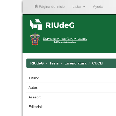
Página de inicio
Listar
Ayuda
Skip
navigation
RIUdeG
Tesis
Licenciatura
CUCEI
Título:
Autor:
Asesor:
Editorial: