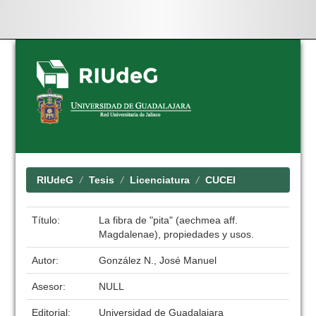
Skip
navigation
RIUdeG
Tesis
Licenciatura
CUCEI
Título:
La fibra de "pita" (aechmea aff.
Magdalenae), propiedades y usos.
Autor:
González N., José Manuel
Asesor:
NULL
Editorial:
Universidad de Guadalajara