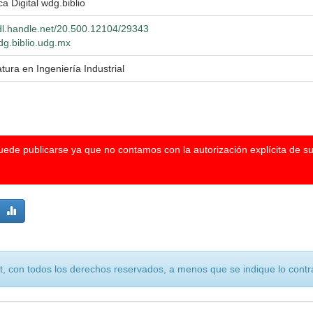
ca Digital wdg.biblio
hdl.handle.net/20.500.12104/29343
wdg.biblio.udg.mx
atura en Ingeniería Industrial
puede publicarse ya que no contamos con la autorización explícita de s
, con todos los derechos reservados, a menos que se indique lo contra