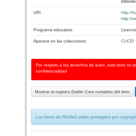
Bibliote
URI:
http://
http://
Programa educativo:
Licenci
Aparece en las colecciones:
CUCEI
Por respeto a los derechos de autor, esta tesis no 
confidencialidad
Mostrar el registro Dublin Core completo del ítem
Los ítems de RIUdeG están protegidos por copyright