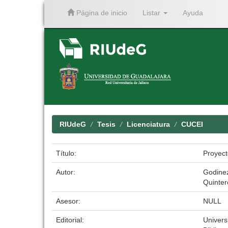
Página de inicio
Listar
Ayuda
Skip
navigation
RIUdeG
Tesis
Licenciatura
CUCEI
Título:
Proyect
Autor:
Godinez
Quinter
Asesor:
NULL
Editorial:
Univers