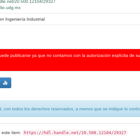
andle.net/20.500.12104/29327
blio.udg.mx
en Ingeniería Industrial
puede publicarse ya que no contamos con la autorización explícita de s
, con todos los derechos reservados, a menos que se indique lo contra
r este ítem:
https://hdl.handle.net/20.500.12104/29327