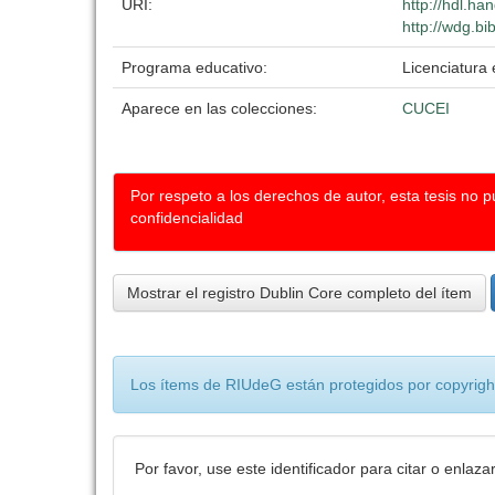
URI:
http://hdl.h
http://wdg.bi
Programa educativo:
Licenciatura 
Aparece en las colecciones:
CUCEI
Por respeto a los derechos de autor, esta tesis no 
confidencialidad
Mostrar el registro Dublin Core completo del ítem
Los ítems de RIUdeG están protegidos por copyright
Por favor, use este identificador para citar o enlaza