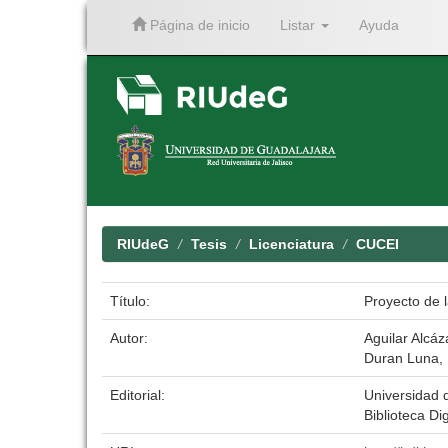
Página de inicio
Listar
Ayuda
Skip
navigation
RIUdeG
Tesis
Licenciatura
CUCEI
Título:
Proyecto de l
Autor:
Aguilar Alcáz
Duran Luna, 
Editorial:
Universidad 
Biblioteca Dig