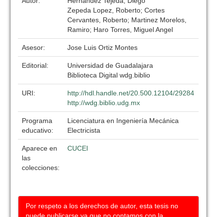
Autor:
Hernandez Tejeda, Diego
Zepeda Lopez, Roberto; Cortes
Cervantes, Roberto; Martinez Morelos,
Ramiro; Haro Torres, Miguel Angel
Asesor:
Jose Luis Ortiz Montes
Editorial:
Universidad de Guadalajara
Biblioteca Digital wdg.biblio
URI:
http://hdl.handle.net/20.500.12104/29284
http://wdg.biblio.udg.mx
Programa
Licenciatura en Ingeniería Mecánica
educativo:
Electricista
Aparece en
CUCEI
las
colecciones:
Por respeto a los derechos de autor, esta tesis no
puede publicarse ya que no contamos con la