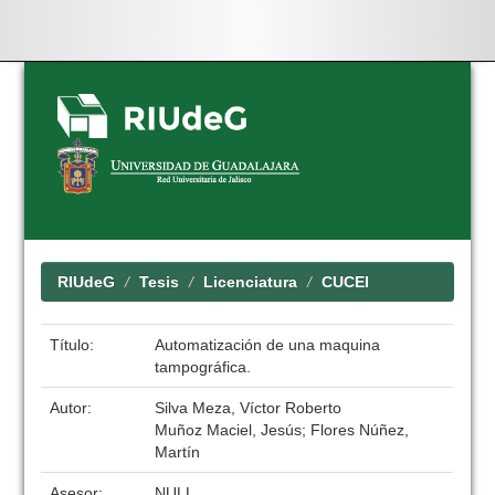
Skip
navigation
RIUdeG
Tesis
Licenciatura
CUCEI
Título:
Automatización de una maquina
tampográfica.
Autor:
Silva Meza, Víctor Roberto
Muñoz Maciel, Jesús; Flores Núñez,
Martín
Asesor:
NULL