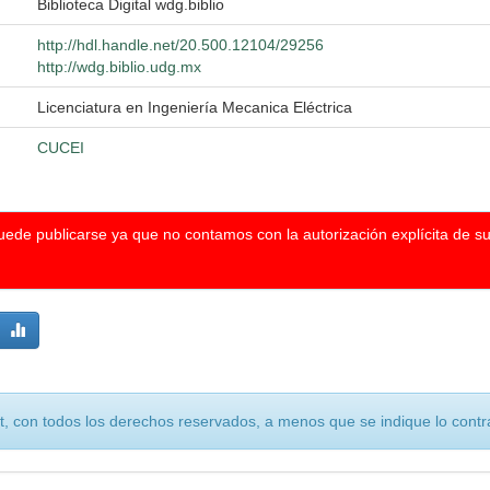
Biblioteca Digital wdg.biblio
http://hdl.handle.net/20.500.12104/29256
http://wdg.biblio.udg.mx
Licenciatura en Ingeniería Mecanica Eléctrica
CUCEI
puede publicarse ya que no contamos con la autorización explícita de s
, con todos los derechos reservados, a menos que se indique lo contra