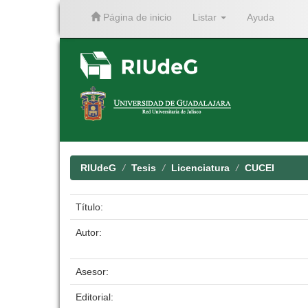
Página de inicio
Listar
Ayuda
Skip
navigation
RIUdeG
Tesis
Licenciatura
CUCEI
Título:
Autor:
Asesor:
Editorial: