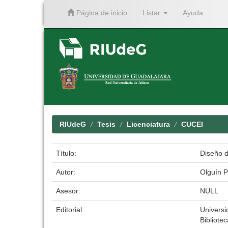
Página de inicio
Listar
Ayuda
Skip
navigation
RIUdeG
Tesis
Licenciatura
CUCEI
Título:
Diseño d
Autor:
Olguín P
Asesor:
NULL
Editorial:
Universi
Bibliotec