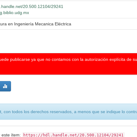
dl.handle.net/20.500.12104/29241
dg.biblio.udg.mx
tura en Ingeniería Mecanica Eléctrica
puede publicarse ya que no contamos con la autorización explícita de s
, con todos los derechos reservados, a menos que se indique lo contra
r este ítem:
https://hdl.handle.net/20.500.12104/29241