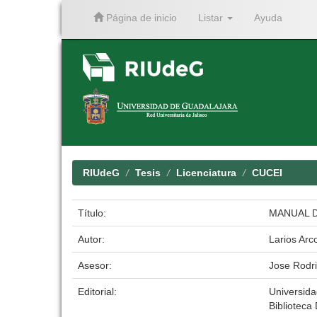
Página de inicio
Listar
Ayuda
Skip
navigation
RIUdeG
Tesis
Licenciatura
CUCEI
Título:
MANUAL D
Autor:
Larios Arc
Asesor:
Jose Rodr
Editorial:
Universid
Biblioteca 