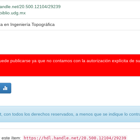
.handle.net/20.500.12104/29239
.biblio.udg.mx
ra en Ingeniería Topográfica
puede publicarse ya que no contamos con la autorización explícita de s
, con todos los derechos reservados, a menos que se indique lo contra
r este ítem:
https://hdl.handle.net/20.500.12104/29239