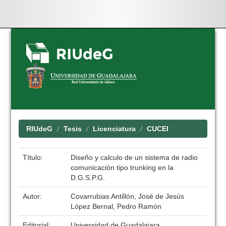
Skip
navigation
RIUdeG
Tesis
Licenciatura
CUCEI
Título:
Diseño y calculo de un sistema de radio
comunicación tipo trunking en la
D.G.S.P.G.
Autor:
Covarrubias Antillón, José de Jesús
López Bernal, Pedro Ramón
Editorial:
Universidad de Guadalajara