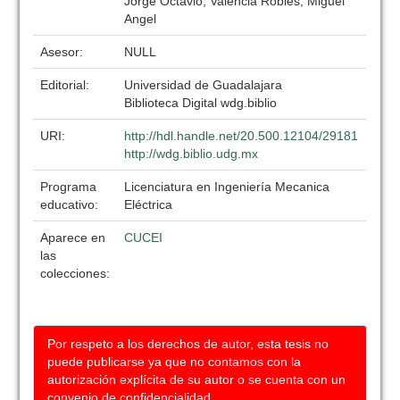
Jorge Octavio; Valencia Robles, Miguel
Angel
Asesor:
NULL
Editorial:
Universidad de Guadalajara
Biblioteca Digital wdg.biblio
URI:
http://hdl.handle.net/20.500.12104/29181
http://wdg.biblio.udg.mx
Programa
Licenciatura en Ingeniería Mecanica
educativo:
Eléctrica
Aparece en
CUCEI
las
colecciones:
Por respeto a los derechos de autor, esta tesis no
puede publicarse ya que no contamos con la
autorización explícita de su autor o se cuenta con un
convenio de confidencialidad