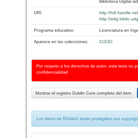
Biblioteca Digital wd
URI:
http://hdl.handle.n
http://wdg.biblio.ud
Programa educativo:
Licenciatura en Ing
Aparece en las colecciones:
CUCEI
Por respeto a los derechos de autor, esta tesis no 
confidencialidad
Mostrar el registro Dublin Core completo del ítem
Los ítems de RIUdeG están protegidos por copyright