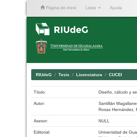
Página de inicio
Listar
Ayuda
Skip
navigation
RIUdeG
Tesis
Licenciatura
CUCEI
Título:
Diseño, cálculo y s
Autor:
Santillán Magallanes
Rosas Hernández, F
Asesor:
NULL
Editorial:
Universidad de Gua