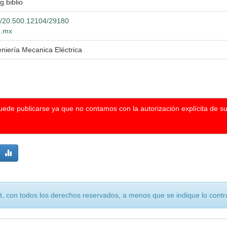
g.biblio
et/20.500.12104/29180
g.mx
eniería Mecanica Eléctrica
puede publicarse ya que no contamos con la autorización explícita de s
, con todos los derechos reservados, a menos que se indique lo contra