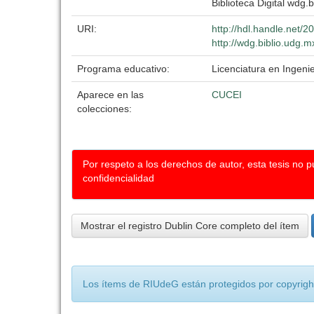
Biblioteca Digital wdg.b
URI:
http://hdl.handle.net/
http://wdg.biblio.udg.m
Programa educativo:
Licenciatura en Ingenie
Aparece en las
CUCEI
colecciones:
Por respeto a los derechos de autor, esta tesis no 
confidencialidad
Mostrar el registro Dublin Core completo del ítem
Los ítems de RIUdeG están protegidos por copyright