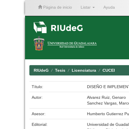
Página de inicio
Listar
Ayuda
Skip
navigation
RIUdeG
Tesis
Licenciatura
CUCEI
Título:
DISEÑO E IMPLEMEN
Autor:
Alvarez Ruiz, Genaro
Sanchez Vargas, Marco
Asesor:
Humberto Gutierrez Pu
Editorial:
Universidad de Guadal