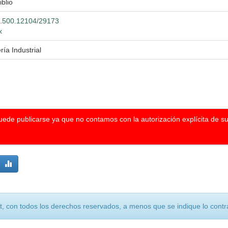
iblio
20.500.12104/29173
x
ría Industrial
puede publicarse ya que no contamos con la autorización explícita de s
, con todos los derechos reservados, a menos que se indique lo contra