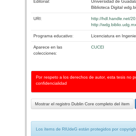
Editorial:
Universidad de Guadal
Biblioteca Digital wdg.bi
URI:
http://hdl.handle.net/
http://wdg.biblio.udg.m
Programa educativo:
Licenciatura en Ingenie
Aparece en las
CUCEI
colecciones:
Por respeto a los derechos de autor, esta tesis no 
confidencialidad
Mostrar el registro Dublin Core completo del ítem
Los ítems de RIUdeG están protegidos por copyright