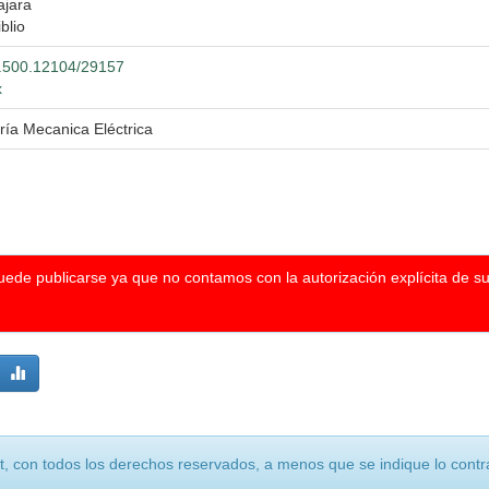
ajara
blio
20.500.12104/29157
x
ría Mecanica Eléctrica
puede publicarse ya que no contamos con la autorización explícita de s
, con todos los derechos reservados, a menos que se indique lo contra