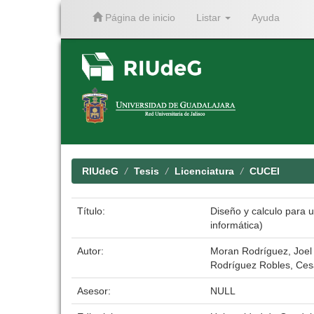
Página de inicio
Listar
Ayuda
Skip
navigation
RIUdeG
Tesis
Licenciatura
CUCEI
Título:
Diseño y calculo para 
informática)
Autor:
Moran Rodríguez, Joel
Rodríguez Robles, Ces
Asesor:
NULL