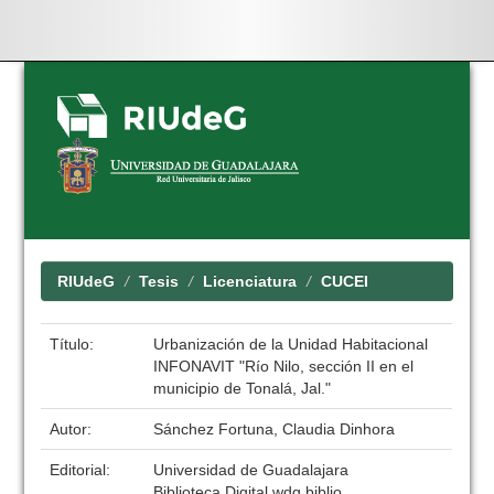
Skip
navigation
RIUdeG
Tesis
Licenciatura
CUCEI
Título:
Urbanización de la Unidad Habitacional
INFONAVIT "Río Nilo, sección II en el
municipio de Tonalá, Jal."
Autor:
Sánchez Fortuna, Claudia Dinhora
Editorial:
Universidad de Guadalajara
Biblioteca Digital wdg.biblio