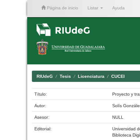
Página de inicio
Listar
Ayuda
Skip
navigation
RIUdeG
Tesis
Licenciatura
CUCEI
Título:
Proyecto y tr
Autor:
Solís Gonzále
Asesor:
NULL
Editorial:
Universidad d
Biblioteca Digi