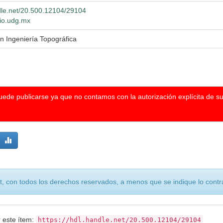
ndle.net/20.500.12104/29104
lio.udg.mx
en Ingeniería Topográfica
puede publicarse ya que no contamos con la autorización explícita de s
, con todos los derechos reservados, a menos que se indique lo contra
r este ítem:
https://hdl.handle.net/20.500.12104/29104