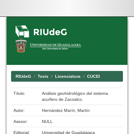
Skip
navigation
RIUdeG
Tesis
Licenciatura
CUCEI
Título:
Análisis geohidrológico del sistema
acuífero de Zacoalco.
Autor:
Hernández Marín, Martín
Asesor:
NULL
Editorial:
Universidad de Guadalajara