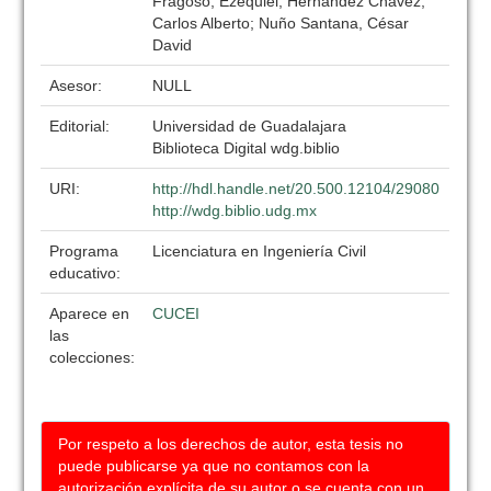
Fragoso, Ezequiel; Hernández Chávez,
Carlos Alberto; Nuño Santana, César
David
Asesor:
NULL
Editorial:
Universidad de Guadalajara
Biblioteca Digital wdg.biblio
URI:
http://hdl.handle.net/20.500.12104/29080
http://wdg.biblio.udg.mx
Programa
Licenciatura en Ingeniería Civil
educativo:
Aparece en
CUCEI
las
colecciones:
Por respeto a los derechos de autor, esta tesis no
puede publicarse ya que no contamos con la
autorización explícita de su autor o se cuenta con un