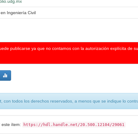
iblio.udg.mx
 en Ingeniería Civil
puede publicarse ya que no contamos con la autorización explícita de s
, con todos los derechos reservados, a menos que se indique lo contra
r este ítem:
https://hdl.handle.net/20.500.12104/29061