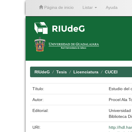
Página de inicio
Listar
Ayuda
Skip
navigation
RIUdeG
Tesis
Licenciatura
CUCEI
Título:
Estudio del
Autor:
Procel Ala T
Editorial:
Universidad
Biblioteca Di
URI:
http://hdl.h