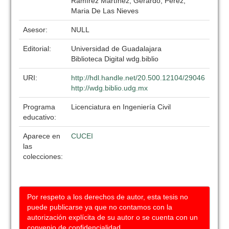
Ramírez Martínez, Gerardo; Pérez,
Maria De Las Nieves
Asesor:
NULL
Editorial:
Universidad de Guadalajara
Biblioteca Digital wdg.biblio
URI:
http://hdl.handle.net/20.500.12104/29046
http://wdg.biblio.udg.mx
Programa
Licenciatura en Ingeniería Civil
educativo:
Aparece en
CUCEI
las
colecciones:
Por respeto a los derechos de autor, esta tesis no
puede publicarse ya que no contamos con la
autorización explícita de su autor o se cuenta con un
convenio de confidencialidad