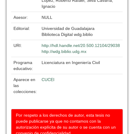
López, Roberto Rafael; Silva Cavaría,
Ignacio
Asesor:
NULL
Editorial:
Universidad de Guadalajara
Biblioteca Digital wdg.biblio
URI:
http://hdl.handle.net/20.500.12104/29038
http://wdg.biblio.udg.mx
Programa
Licenciatura en Ingeniería Civil
educativo:
Aparece en
CUCEI
las
colecciones:
Por respeto a los derechos de autor, esta tesis no
puede publicarse ya que no contamos con la
autorización explícita de su autor o se cuenta con un
convenio de confidencialidad