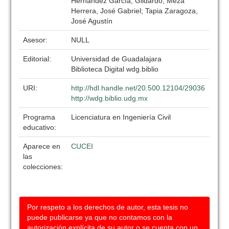
Hernández García, Gildardo; Meza
Herrera, José Gabriel; Tapia Zaragoza,
José Agustín
Asesor:
NULL
Editorial:
Universidad de Guadalajara
Biblioteca Digital wdg.biblio
URI:
http://hdl.handle.net/20.500.12104/29036
http://wdg.biblio.udg.mx
Programa
Licenciatura en Ingeniería Civil
educativo:
Aparece en
CUCEI
las
colecciones:
Por respeto a los derechos de autor, esta tesis no
puede publicarse ya que no contamos con la
autorización explícita de su autor o se cuenta con un