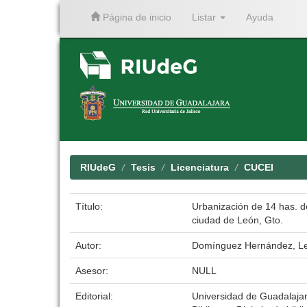
Página de inicio
Listar
Ayuda
Skip
navigation
RIUdeG
Tesis
Licenciatura
CUCEI
Título:
Urbanización de 14 has. de
ciudad de León, Gto.
Autor:
Domínguez Hernández, L
Asesor:
NULL
Editorial:
Universidad de Guadalaja