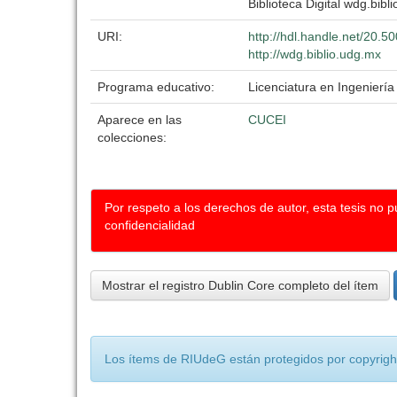
Biblioteca Digital wdg.bibli
URI:
http://hdl.handle.net/20.
http://wdg.biblio.udg.mx
Programa educativo:
Licenciatura en Ingeniería 
Aparece en las
CUCEI
colecciones:
Por respeto a los derechos de autor, esta tesis no 
confidencialidad
Mostrar el registro Dublin Core completo del ítem
Los ítems de RIUdeG están protegidos por copyright