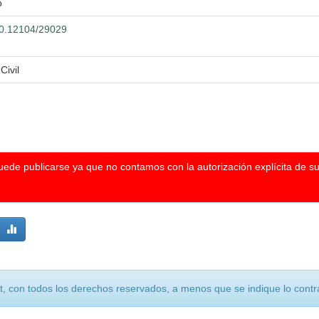
o
500.12104/29029
Civil
puede publicarse ya que no contamos con la autorización explícita de s
, con todos los derechos reservados, a menos que se indique lo contra