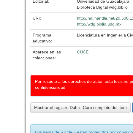
Editorial:
Universidad de Guadalajara
Biblioteca Digital wdg.biblio
URI:
http://hdl.handle.net/20.500
http://wdg.biblio.udg.mx
Programa
Licenciatura en Ingeniería Civi
educativo:
Aparece en las
CUCEI
colecciones:
Por respeto a los derechos de autor, esta tesis no 
confidencialidad
Mostrar el registro Dublin Core completo del ítem
Los ítems de RIUdeG están protegidos por copyright