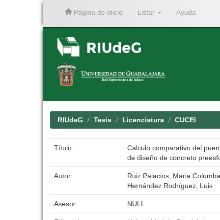
Página de inicio
Listar
Ayuda
Skip
navigation
RIUdeG
Tesis
Licenciatura
CUCEI
Título:
Calculo comparativo del puen
de diseño de concreto preesfo
Autor:
Ruiz Palacios, Maria Columb
Hernández Rodríguez, Luis
Asesor:
NULL