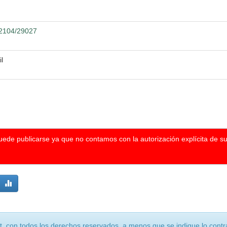
.12104/29027
l
puede publicarse ya que no contamos con la autorización explícita de s
, con todos los derechos reservados, a menos que se indique lo contra