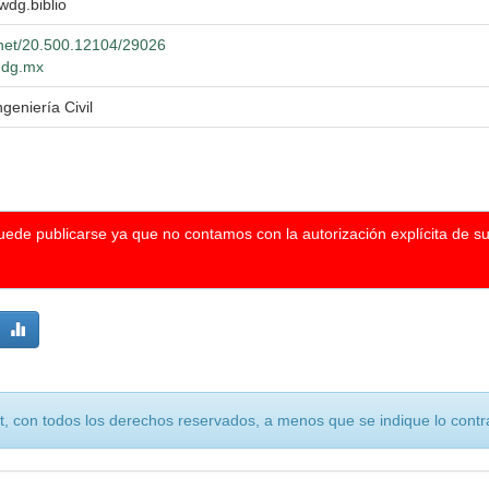
 wdg.biblio
e.net/20.500.12104/29026
.udg.mx
geniería Civil
puede publicarse ya que no contamos con la autorización explícita de s
, con todos los derechos reservados, a menos que se indique lo contra