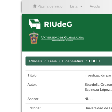
Página de inicio
Listar
Ayuda
Skip
navigation
RIUdeG
Tesis
Licenciatura
CUCEI
Título:
Investigación par
Autor:
Sbardella Orozco
Espinoza López, 
Asesor:
NULL
Editorial:
Universidad de G