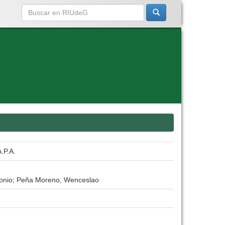
A.P.A.
ntonio; Peña Moreno, Wenceslao