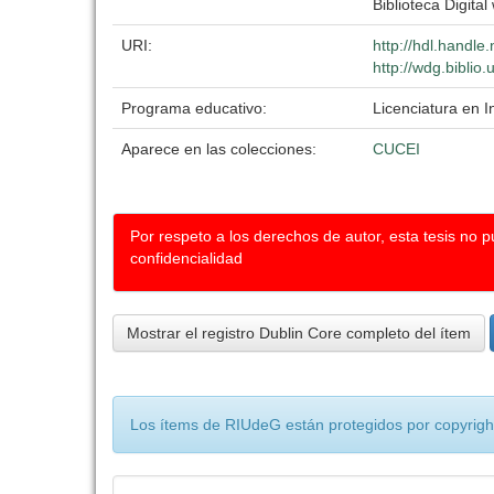
Biblioteca Digital
URI:
http://hdl.handl
http://wdg.biblio
Programa educativo:
Licenciatura en In
Aparece en las colecciones:
CUCEI
Por respeto a los derechos de autor, esta tesis no 
confidencialidad
Mostrar el registro Dublin Core completo del ítem
Los ítems de RIUdeG están protegidos por copyright