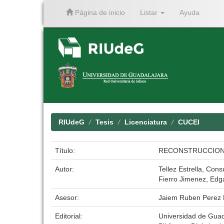
Página de inicio
Listar
Ayuda
Skip
navigation
RIUdeG
Tesis
Licenciatura
CUCEI
Título:
RECONSTRUCCION 
Autor:
Tellez Estrella, Con
Fierro Jimenez, Edg
Asesor:
Jaiem Ruben Perez
Editorial:
Universidad de Guad