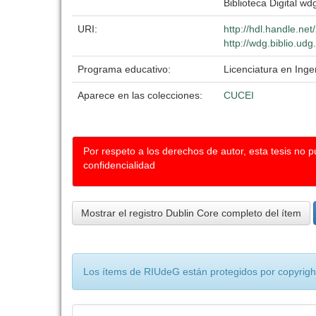
Biblioteca Digital wdg
URI:
http://hdl.handle.ne
http://wdg.biblio.ud
Programa educativo:
Licenciatura en Inge
Aparece en las colecciones:
CUCEI
Por respeto a los derechos de autor, esta tesis no 
confidencialidad
Mostrar el registro Dublin Core completo del ítem
Los ítems de RIUdeG están protegidos por copyright