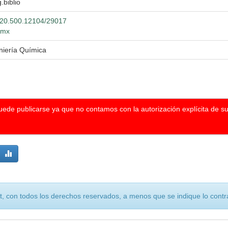
.biblio
t/20.500.12104/29017
g.mx
niería Química
puede publicarse ya que no contamos con la autorización explícita de s
, con todos los derechos reservados, a menos que se indique lo contra