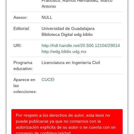
Francisco; Ramos Hernández, Marco
Antonio
Asesor:
NULL
Editorial:
Universidad de Guadalajara
Biblioteca Digital wdg.biblio
URI:
http://hdl.handle.net/20.500.12104/29014
http://wdg.biblio.udg.mx
Programa
Licenciatura en Ingeniería Civil
educativo:
Aparece en
CUCEI
las
colecciones:
Por respeto a los derechos de autor, esta tesis no
puede publicarse ya que no contamos con la
autorización explícita de su autor o se cuenta con un
convenio de confidencialidad