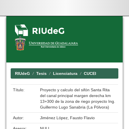
Skip
navigation
RIUdeG
Tesis
Licenciatura
CUCEI
Título:
Proyecto y calculo del sifón Santa Rita
del canal principal margen derecha km
13+300 de la zona de riego proyecto Ing.
Guillermo Lugo Sanabria (La Pólvora)
Autor:
Jiménez López, Fausto Flavio
Asesor:
NULL