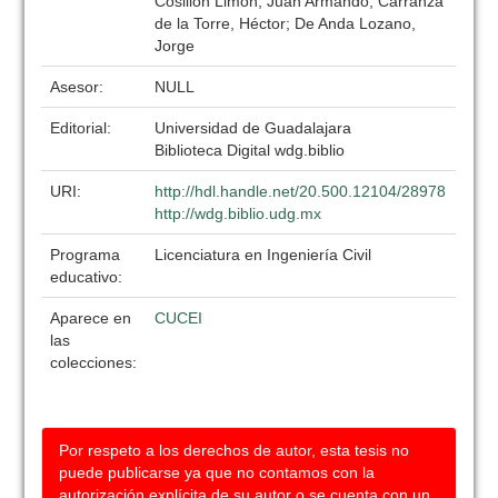
Cosillon Limón, Juan Armando; Carranza
de la Torre, Héctor; De Anda Lozano,
Jorge
Asesor:
NULL
Editorial:
Universidad de Guadalajara
Biblioteca Digital wdg.biblio
URI:
http://hdl.handle.net/20.500.12104/28978
http://wdg.biblio.udg.mx
Programa
Licenciatura en Ingeniería Civil
educativo:
Aparece en
CUCEI
las
colecciones:
Por respeto a los derechos de autor, esta tesis no
puede publicarse ya que no contamos con la
autorización explícita de su autor o se cuenta con un