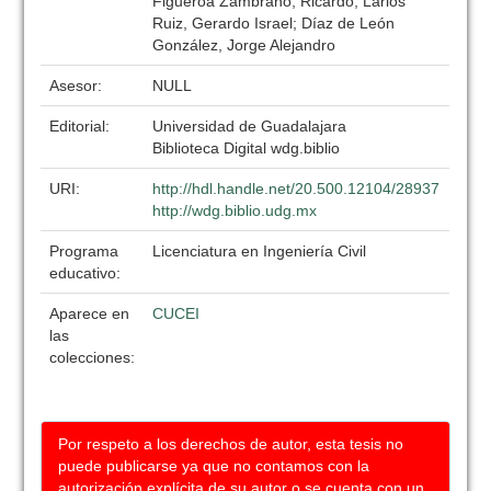
Figueroa Zambrano, Ricardo; Larios
Ruiz, Gerardo Israel; Díaz de León
González, Jorge Alejandro
Asesor:
NULL
Editorial:
Universidad de Guadalajara
Biblioteca Digital wdg.biblio
URI:
http://hdl.handle.net/20.500.12104/28937
http://wdg.biblio.udg.mx
Programa
Licenciatura en Ingeniería Civil
educativo:
Aparece en
CUCEI
las
colecciones:
Por respeto a los derechos de autor, esta tesis no
puede publicarse ya que no contamos con la
autorización explícita de su autor o se cuenta con un