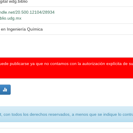
gital wdg.biblio
handle.net/20.500.12104/28934
iblio.udg.mx
a en Ingeniería Química
puede publicarse ya que no contamos con la autorización explícita de s
, con todos los derechos reservados, a menos que se indique lo contra