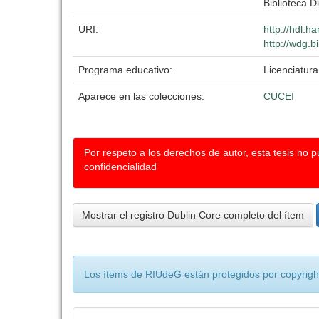
Biblioteca Di
URI:
http://hdl.
http://wdg.b
Programa educativo:
Licenciatur
Aparece en las colecciones:
CUCEI
Por respeto a los derechos de autor, esta tesis no 
confidencialidad
Mostrar el registro Dublin Core completo del ítem
Los ítems de RIUdeG están protegidos por copyright