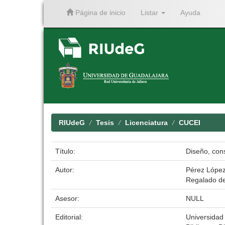
Página de inicio
Listar
Ayuda
Skip
navigation
RIUdeG
Tesis
Licenciatura
CUCEI
Título:
Diseño, con
Autor:
Pérez López
Regalado de
Asesor:
NULL
Editorial:
Universidad