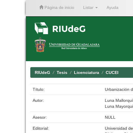
Página de inicio
Listar
Ayuda
Skip
navigation
RIUdeG
Tesis
Licenciatura
CUCEI
Título:
Urbanización d
Autor:
Luna Mallorquí
Luna Mayorqui
Asesor:
NULL
Editorial:
Universidad d