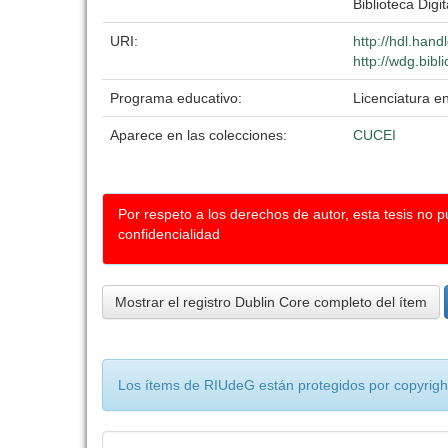
Biblioteca Digit
URI:
http://hdl.han
http://wdg.bibl
Programa educativo:
Licenciatura en
Aparece en las colecciones:
CUCEI
Por respeto a los derechos de autor, esta tesis no 
confidencialidad
Mostrar el registro Dublin Core completo del ítem
Los ítems de RIUdeG están protegidos por copyright