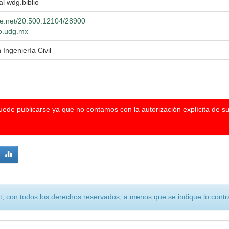
al wdg.biblio
dle.net/20.500.12104/28900
io.udg.mx
 Ingeniería Civil
puede publicarse ya que no contamos con la autorización explícita de s
, con todos los derechos reservados, a menos que se indique lo contra